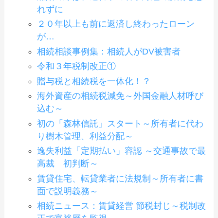
れずに
２０年以上も前に返済し終わったローン
が…
相続相談事例集：相続人がDV被害者
令和３年税制改正①
贈与税と相続税を一体化！？
海外資産の相続税減免～外国金融人材呼び
込む～
初の「森林信託」スタート～所有者に代わ
り樹木管理、利益分配～
逸失利益「定期払い」容認 ～交通事故で最
高裁 初判断～
賃貸住宅、転貸業者に法規制～所有者に書
面で説明義務～
相続ニュース：賃貸経営 節税封じ～税制改