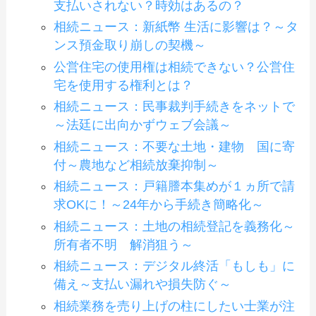
支払いされない？時効はあるの？
相続ニュース：新紙幣 生活に影響は？～タ
ンス預金取り崩しの契機～
公営住宅の使用権は相続できない？公営住
宅を使用する権利とは？
相続ニュース：民事裁判手続きをネットで
～法廷に出向かずウェブ会議～
相続ニュース：不要な土地・建物 国に寄
付～農地など相続放棄抑制～
相続ニュース：戸籍謄本集めが１ヵ所で請
求OKに！～24年から手続き簡略化～
相続ニュース：土地の相続登記を義務化～
所有者不明 解消狙う～
相続ニュース：デジタル終活「もしも」に
備え～支払い漏れや損失防ぐ～
相続業務を売り上げの柱にしたい士業が注