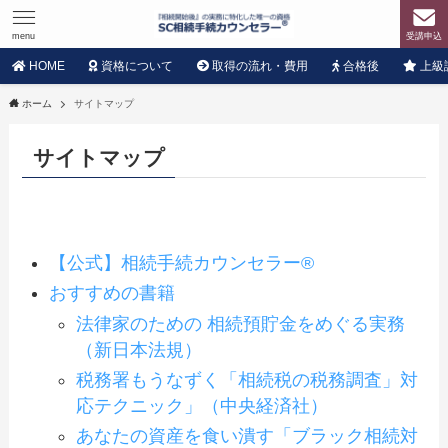
menu
受講申込
HOME
資格について
取得の流れ・費用
合格後
上級
ホーム
サイトマップ
サイトマップ
【公式】相続手続カウンセラー®
おすすめの書籍
法律家のための 相続預貯金をめぐる実務
（新日本法規）
税務署もうなずく「相続税の税務調査」対
応テクニック」（中央経済社）
あなたの資産を食い潰す「ブラック相続対