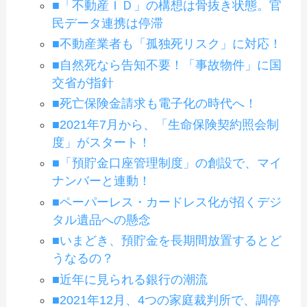
■「不動産ＩＤ」の構想は骨抜き状態。官
民データ連携は停滞
■不動産業者も「孤独死リスク」に対応！
■自然死なら告知不要！「事故物件」に国
交省が指針
■死亡保険金請求も電子化の時代へ！
■2021年7月から、「生命保険契約照会制
度」がスタート！
■「預貯金口座管理制度」の創設で、マイ
ナンバーと連動！
■ペーパーレス・カードレス化が招くデジ
タル遺品への懸念
■いまどき、預貯金を長期間放置するとど
うなるの？
■近年に見られる銀行の潮流
■2021年12月、4つの家庭裁判所で、調停