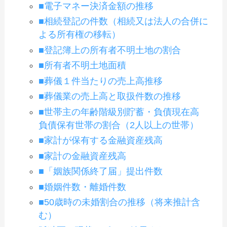
■電子マネー決済金額の推移
■相続登記の件数（相続又は法人の合併に
よる所有権の移転）
■登記簿上の所有者不明土地の割合
■所有者不明土地面積
■葬儀１件当たりの売上高推移
■葬儀業の売上高と取扱件数の推移
■世帯主の年齢階級別貯蓄・負債現在高
負債保有世帯の割合（2人以上の世帯）
■家計が保有する金融資産残高
■家計の金融資産残高
■「姻族関係終了届」提出件数
■婚姻件数・離婚件数
■50歳時の未婚割合の推移（将来推計含
む）