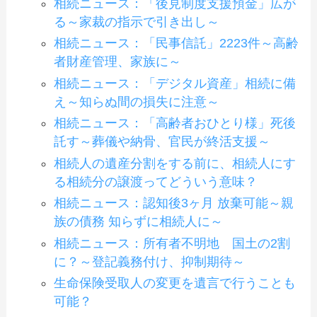
相続ニュース：「後見制度支援預金」広が
る～家裁の指示で引き出し～
相続ニュース：「民事信託」2223件～高齢
者財産管理、家族に～
相続ニュース：「デジタル資産」相続に備
え～知らぬ間の損失に注意～
相続ニュース：「高齢者おひとり様」死後
託す～葬儀や納骨、官民が終活支援～
相続人の遺産分割をする前に、相続人にす
る相続分の譲渡ってどういう意味？
相続ニュース：認知後3ヶ月 放棄可能～親
族の債務 知らずに相続人に～
相続ニュース：所有者不明地 国土の2割
に？～登記義務付け、抑制期待～
生命保険受取人の変更を遺言で行うことも
可能？