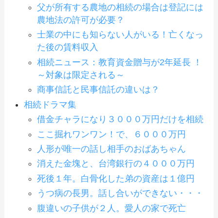
父が所有する農地の相続の場合は登記には
農地法の許可が必要？
士業の中にも知らない人がいる！亡くなっ
た後の賃料収入
相続ニュース：教育資金贈与が2年延長 ！
～対象は限定される～
商事信託と民事信託の違いは？
相続ドラマ集
借金チャラになり３０００万円だけを相続
ここ掘れワンワン！で、６０００万円
人形が唯一の話し相手のおばあちゃん
消えた金塊と、台湾銀行の４０００万円
死後１年。白骨化した弟の資産は１億円
うつ病の長男。話し合いができない・・・
腹違いの子供が２人。愛人の家で死亡