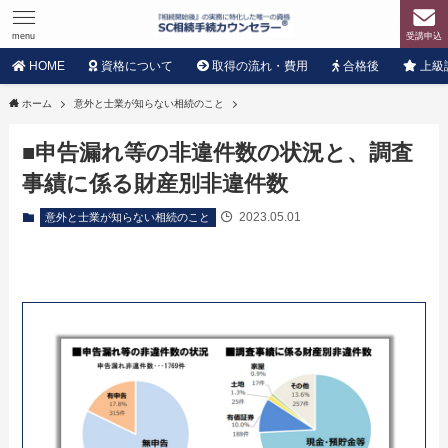
menu
受講申込
HOME
資格について
取得の流れ・費用
合格後
上級
ホーム
意外と士業が知らない相続のこと
■申告漏れ等の非違件数の状況と、調査
事績に係る財産別非違件数
2023.05.01
意外と士業が知らない相続のこと