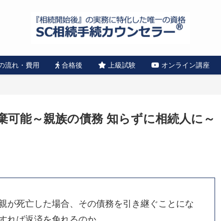
の流れ・費用
合格後
上級試験
オンライン講座
放棄可能～親族の債務 知らずに相続人に～
親が死亡した場合、その債務を引き継ぐことにな
すれば返済を免れるのか。