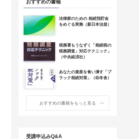
おすすめの書籍
法律家のための 相続預貯金
をめぐる実務（新日本法規）
税務署もうなずく「相続税の
税務調査」対応テクニック」
（中央経済社）
あなたの資産を食い潰す「ブ
ラック相続対策」（幼冬舎）
おすすめの書籍をもっと見る
受講申込みQ&A