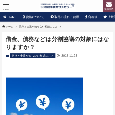
menu
受講申込
HOME
資格について
取得の流れ・費用
合格後
上級
ホーム
意外と士業が知らない相続のこと
借金、債務などは分割協議の対象にはな
りますか？
2018.11.23
意外と士業が知らない相続のこと