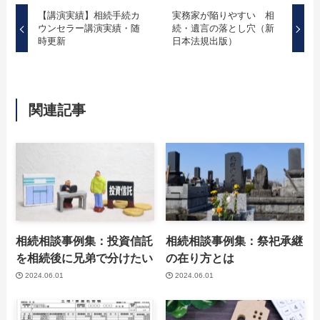
【講演実績】相続手続カ
実務家が陥りやすい 相
ウンセラー講演実績・随
続・遺言の落とし穴（新
時更新
日本法規出版）
関連記事
相続相談事例集：投資信託
相続相談事例集：祭祀承継
を相続後に兄弟で分けたい
の在り方とは
2024.06.01
2024.06.01