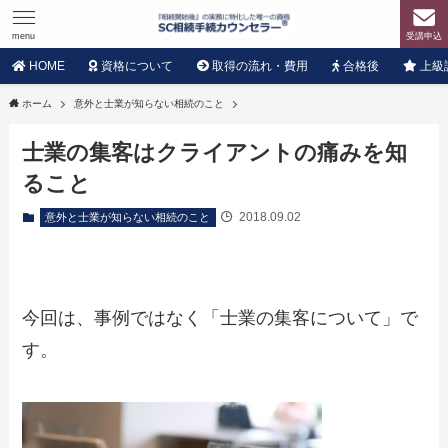
menu
受講申込
HOME
資格について
取得の流れ・費用
合格後
上級
ホーム
意外と士業が知らない相続のこと
士業の集客はクライアントの痛みを知
ること
2018.09.02
意外と士業が知らない相続のこと
今回は、事例ではなく「士業の集客について」で
す。