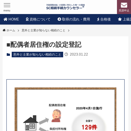
menu
受講申込
HOME
資格について
取得の流れ・費用
合格後
上級
ホーム
意外と士業が知らない相続のこと
■配偶者居住権の設定登記
2023.01.22
意外と士業が知らない相続のこと