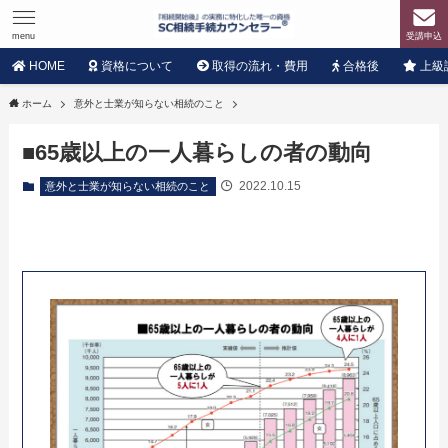
menu
受講申込
HOME
資格について
取得の流れ・費用
合格後
上級
ホーム
意外と士業が知らない相続のこと
■65歳以上の一人暮らしの者の動向
2022.10.15
意外と士業が知らない相続のこと