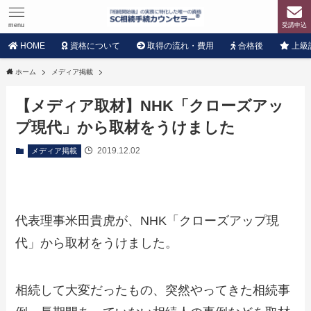
menu
受講申込
HOME
資格について
取得の流れ・費用
合格後
上級
ホーム
メディア掲載
【メディア取材】NHK「クローズアッ
プ現代」から取材をうけました
2019.12.02
メディア掲載
代表理事米田貴虎が、NHK「クローズアップ現
代」から取材をうけました。
相続して大変だったもの、突然やってきた相続事