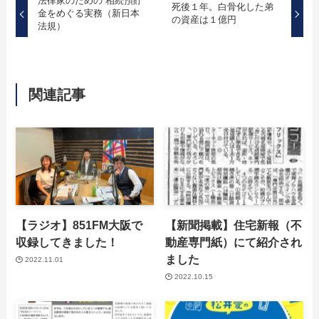
法律家のための 相続預貯
死後１年。白骨化した弟
金をめぐる実務（新日本
の資産は１億円
法規）
関連記事
【ラジオ】851FM大阪で
【新聞掲載】住宅新報（不
収録してきました！
動産専門紙）にて紹介され
ました
2022.11.01
2022.10.15