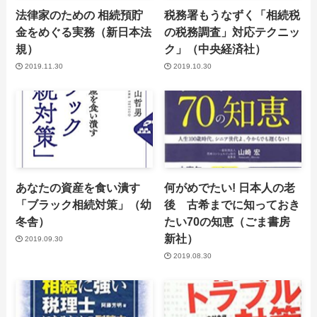
法律家のための 相続預貯
税務署もうなずく「相続税
金をめぐる実務（新日本法
の税務調査」対応テクニッ
規）
ク」（中央経済社）
2019.11.30
2019.10.30
あなたの資産を食い潰す
何がめでたい! 日本人の老
「ブラック相続対策」（幼
後 古希までに知っておき
冬舎）
たい70の知恵（ごま書房
新社）
2019.09.30
2019.08.30