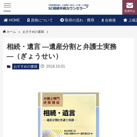
menu
受講申込
HOME
資格について
取得の流れ・費用
合格後
上級
ホーム
おすすめの書籍
相続・遺言 ―遺産分割と弁護士実務
―（ぎょうせい）
2018.10.01
おすすめの書籍